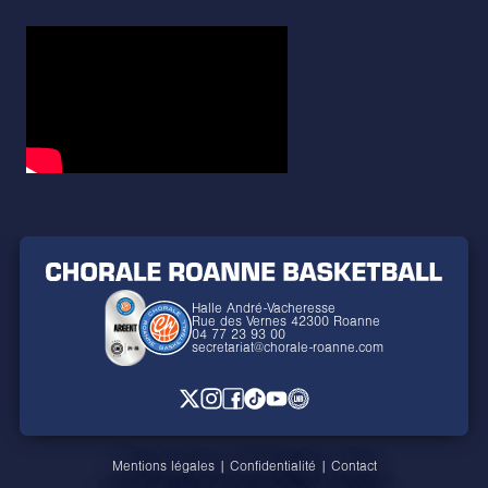
Halle André-Vacheresse
Rue des Vernes 42300 Roanne
04 77 23 93 00
secretariat@chorale-roanne.com
Mentions légales
|
Confidentialité
|
Contact