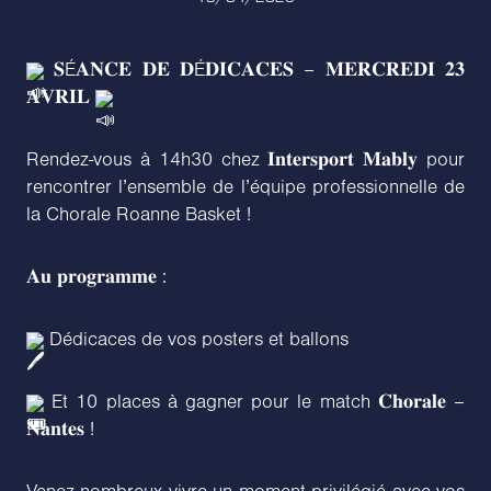
𝐒É𝐀𝐍𝐂𝐄 𝐃𝐄 𝐃É𝐃𝐈𝐂𝐀𝐂𝐄𝐒 – 𝐌𝐄𝐑𝐂𝐑𝐄𝐃𝐈 𝟐𝟑
𝐀𝐕𝐑𝐈𝐋
Rendez-vous à 14h30 chez 𝐈𝐧𝐭𝐞𝐫𝐬𝐩𝐨𝐫𝐭 𝐌𝐚𝐛𝐥𝐲 pour
rencontrer l’ensemble de l’équipe professionnelle de
la Chorale Roanne Basket !
𝐀𝐮 𝐩𝐫𝐨𝐠𝐫𝐚𝐦𝐦𝐞 :
Dédicaces de vos posters et ballons
Et 10 places à g
agner pour le match 𝐂𝐡𝐨𝐫𝐚𝐥𝐞 –
𝐍𝐚𝐧𝐭𝐞𝐬 !