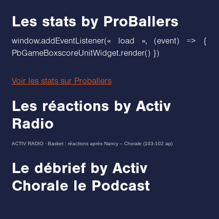
Les stats by ProBallers
window.addEventListener(« load », (event) => {
PbGameBoxscoreUnitWidget.render() })
Voir les stats sur Proballers
Les réactions by Activ
Radio
ACTIV RADIO
·
Basket : réactions après Nancy – Chorale (103-102 ap)
Le débrief by Activ
Chorale le Podcast