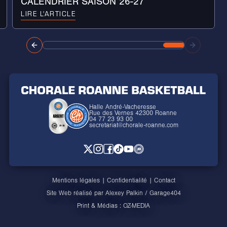
CALENDRIER SAISON 26-27
LIRE L'ARTICLE
Halle André-Vacheresse
Rue des Vernes 42300 Roanne
04 77 23 93 00
secretariat@chorale-roanne.com
Mentions légales
|
Confidentialité
|
Contact
Site Web réalisé par
Alexey Palkin
/
Garage404
Print & Médias :
OZ-MEDIA