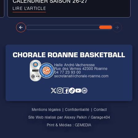
CALENDRIER SAISON 26-27
LIRE L'ARTICLE
Halle André-Vacheresse
Rue des Vernes 42300 Roanne
04 77 23 93 00
secretariat@chorale-roanne.com
Mentions légales
|
Confidentialité
|
Contact
Site Web réalisé par
Alexey Palkin
/
Garage404
Print & Médias :
OZ-MEDIA