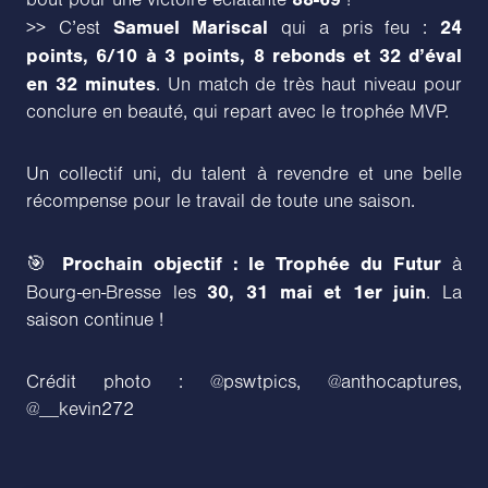
bout pour une victoire éclatante
!
Samuel Mariscal
24
>> C’est
qui a pris feu :
points, 6/10 à 3 points, 8 rebonds et 32 d’éval
en 32 minutes
. Un match de très haut niveau pour
conclure en beauté, qui repart avec le trophée MVP.
Un collectif uni, du talent à revendre et une belle
récompense pour le travail de toute une saison.
Prochain objectif : le Trophée du Futur
🎯
à
30, 31 mai et 1er juin
Bourg-en-Bresse les
. La
saison continue !
Crédit photo : @pswtpics, @anthocaptures,
@__kevin272